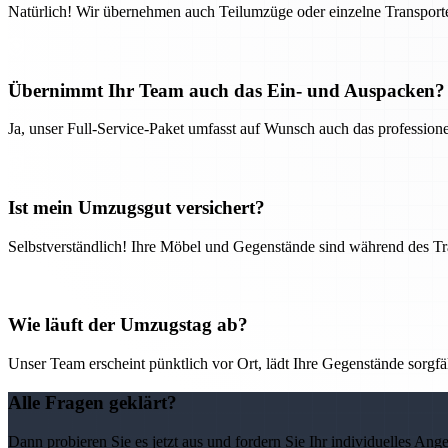
Natürlich! Wir übernehmen auch Teilumzüge oder einzelne Transport
Übernimmt Ihr Team auch das Ein- und Auspacken?
Ja, unser Full-Service-Paket umfasst auf Wunsch auch das professio
Ist mein Umzugsgut versichert?
Selbstverständlich! Ihre Möbel und Gegenstände sind während des Tra
Wie läuft der Umzugstag ab?
Unser Team erscheint pünktlich vor Ort, lädt Ihre Gegenstände sorgfälti
Alle Fragen geklärt?
Dann probieren Sie es jetzt aus und fordern Sie Ihr individuelles Ang