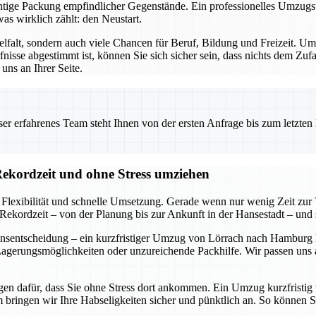
chtige Packung empfindlicher Gegenstände. Ein professionelles Umzug
was wirklich zählt: den Neustart.
elfalt, sondern auch viele Chancen für Beruf, Bildung und Freizeit. Um a
nisse abgestimmt ist, können Sie sich sicher sein, dass nichts dem Zu
uns an Ihrer Seite.
 erfahrenes Team steht Ihnen von der ersten Anfrage bis zum letzten Ka
ekordzeit und ohne Stress umziehen
lexibilität und schnelle Umsetzung. Gerade wenn nur wenig Zeit zur Ver
Rekordzeit – von der Planung bis zur Ankunft in der Hansestadt – und s
bensentscheidung – ein kurzfristiger Umzug von Lörrach nach Hamburg 
Lagerungsmöglichkeiten oder unzureichende Packhilfe. Wir passen uns a
gen dafür, dass Sie ohne Stress dort ankommen. Ein Umzug kurzfristi
ingen wir Ihre Habseligkeiten sicher und pünktlich an. So können Si